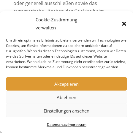
oder generell ausschließen sowie das
automatische Löschen der Cookies beim
Schließen des Browsers aktivieren. Bei der
Cookie-Zustimmung
Deaktivierung von Cookies kann die
verwalten
Funktionalität dieser Website eingeschränkt
Um dir ein optimales Erlebnis zu bieten, verwenden wir Technologien wie
sein.
Cookies, um Geräteinformationen zu speichern und/oder darauf
zuzugreifen. Wenn du diesen Technologien zustimmst, können wir Daten
wie das Surfverhalten oder eindeutige IDs auf dieser Website
Welche Cookies und Dienste auf dieser Website
verarbeiten. Wenn du deine Zustimmung nicht erteilst oder zurückziehst,
können bestimmte Merkmale und Funktionen beeinträchtigt werden.
eingesetzt werden, können Sie dieser
Datenschutzerklärung entnehmen.
Akzeptieren
Cookie-Einwilligung mit Complianz
Ablehnen
Einstellungen ansehen
Unsere Website nutzt die Cookie-Consent-
Technologie von Complianz, um Ihre
Datenschutz
Impressum
Einwilligung zur Speicherung bestimmter